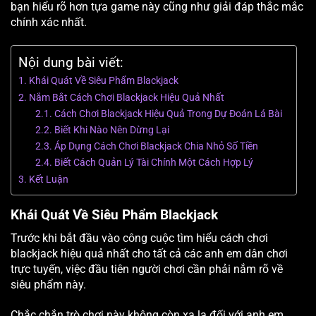
bạn hiểu rõ hơn tựa game này cũng như giải đáp thắc mắc
chính xác nhất.
Nội dung bài viết:
Khái Quát Về Siêu Phẩm Blackjack
Nắm Bắt Cách Chơi Blackjack Hiệu Quả Nhất
Cách Chơi Blackjack Hiệu Quả Trong Dự Đoán Lá Bài
Biết Khi Nào Nên Dừng Lại
Áp Dụng Cách Chơi Blackjack Chia Nhỏ Số Tiền
Biết Cách Quản Lý Tài Chính Một Cách Hợp Lý
Kết Luận
Khái Quát Về Siêu Phẩm Blackjack
Trước khi bắt đầu vào công cuộc tìm hiểu cách chơi
blackjack hiệu quả nhất cho tất cả các anh em dân chơi
trực tuyến, việc đầu tiên người chơi cần phải nắm rõ về
siêu phẩm này.
Chắc chắn trò chơi này không còn xa lạ đối với anh em,