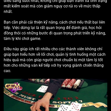
điều sáng suốt nhất, không chỉ giúp bạn tránh xa tình trạng
mất kiểm soát mà còn giảm nguy cơ rủi ro về mức thấp
nhất.
Bạn cần phải cải thiện kỹ năng, cách chơi nếu thất bại liên
tiếp. Việc dừng lại là rất quan trọng để đánh giá, học hỏi
đồng thôi có những bước đi quan trọng phát triển kỹ năng,
tâm lý khi chơi game.
Điều này giúp ích rất nhiều cho các thành viên không chỉ
giúp bạn hiểu hơn về lối chơi, quản lý tình huống một cách
hiệu quả mà còn giúp người chơi chuẩn bị một tâm lý tốt
hơn cho những ván kế tiếp với hy vọng giành chiến thắng
cao.