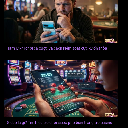
Tâm lý khi chơi cá cược và cách kiểm soát cực kỳ ổn thỏa
Sicbo là gì? Tìm hiểu trò chơi sicbo phổ biến trong trò casino