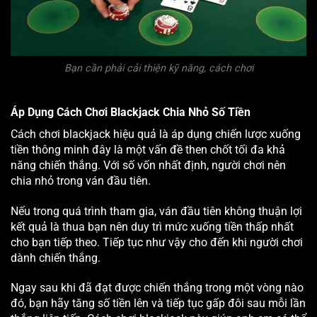
Bạn cần phải cải thiện kỹ năng, cách chơi
Áp Dụng Cách Chơi Blackjack Chia Nhỏ Số Tiền
Cách chơi blackjack hiệu quả là áp dụng chiến lược xuống
tiền thông minh đây là một vấn đề then chốt tối đa khả
năng chiến thắng. Với số vốn nhất định, người chơi nên
chia nhỏ trong ván đầu tiên.
Nếu trong quá trình tham gia, ván đầu tiên không thuận lợi
kết quả là thua bạn nên duy trì mức xuống tiền thấp nhất
cho bạn tiếp theo. Tiếp tục như vậy cho đến khi người chơi
dành chiến thắng.
Ngay sau khi đã đạt được chiến thắng trong một vòng nào
đó, bạn hãy tăng số tiền lên và tiếp tục gấp đôi sau mỗi lần