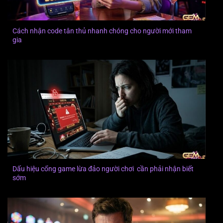
Cách nhận code tân thủ nhanh chóng cho người mới tham
gia
Dấu hiệu cổng game lừa đảo người chơi cần phải nhận biết
sớm