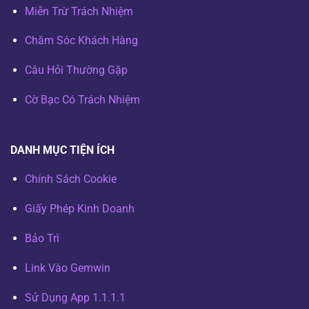
Miễn Trừ Trách Nhiệm
Chăm Sóc Khách Hàng
Câu Hỏi Thường Gặp
Cờ Bạc Có Trách Nhiệm
DANH MỤC TIỆN ÍCH
Chính Sách Cookie
Giấy Phép Kinh Doanh
Bảo Trì
Link Vào Gemwin
Sử Dụng App 1.1.1.1