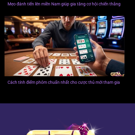
Mẹo đánh tiến lên miền Nam giúp gia tăng cơ hội chiến thắng
Cách tính điểm phỏm chuẩn nhất cho cược thủ mới tham gia