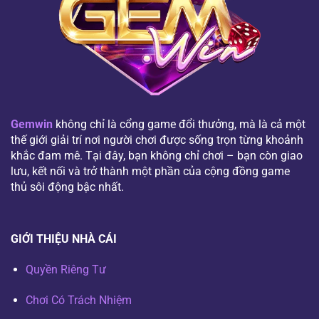
Gemwin
không chỉ là cổng game đổi thưởng, mà là cả một
thế giới giải trí nơi người chơi được sống trọn từng khoảnh
khắc đam mê. Tại đây, bạn không chỉ chơi – bạn còn giao
lưu, kết nối và trở thành một phần của cộng đồng game
thủ sôi động bậc nhất.
GIỚI THIỆU NHÀ CÁI
Quyền Riêng Tư
Chơi Có Trách Nhiệm