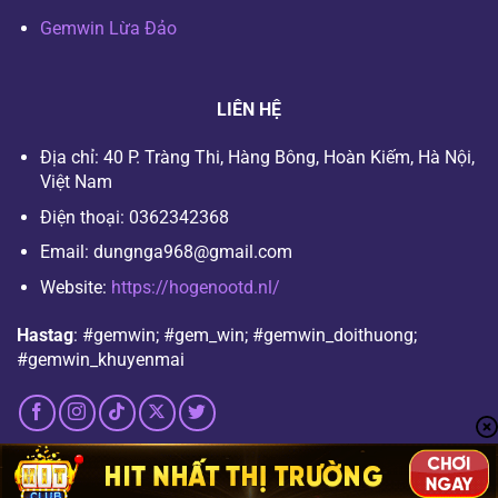
Gemwin Lừa Đảo
LIÊN HỆ
Địa chỉ:
40 P. Tràng Thi, Hàng Bông, Hoàn Kiếm, Hà Nội,
Việt Nam
Điện thoại:
0362342368
Email:
dungnga968@gmail.com
Website:
https://hogenootd.nl/
Hastag
: #gemwin; #gem_win; #gemwin_doithuong;
#gemwin_khuyenmai