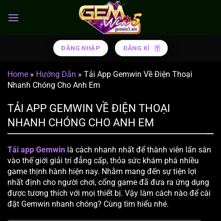
Chuyển
đến
nội
dung
ĐĂNG NHẬP
ĐĂNG KÍ
Home
»
Hướng Dẫn
»
Tải App Gemwin Về Điện Thoại
Nhanh Chóng Cho Anh Em
TẢI APP GEMWIN VỀ ĐIỆN THOẠI
NHANH CHÓNG CHO ANH EM
Tải app Gemwin
là cách nhanh nhất để thành viên lấn sân
vào thế giới giải trí đẳng cấp, thỏa sức khám phá nhiều
game thịnh hành hiện nay. Nhằm mang đến sự tiện lợi
nhất định cho người chơi, cổng game đã đưa ra ứng dụng
được tương thích với mọi thiết bị. Vậy làm cách nào để cài
đặt Gemwin nhanh chóng? Cùng tìm hiểu nhé.