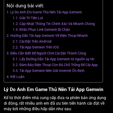
Nội dung bài viết:
Lý Do Anh Em Game Thủ Nên Tải App Gemwin
Giải Trí Tiện Lợi
Cập Nhật Thông Tin Chính Xác Và Nhanh Chóng
Khắc Phục Link Gemwin Bị Chặn
Hướng Dẫn Tải App Gemwin Về Điện Thoại Nhanh
Cài Đặt Trên Android
Tải App Gemwin Trên IOS
Điều Cần Biết Để Người Chơi Cài Đặt Thành Công
Lấy Đường Dẫn Tải App Gemwin từ nguồn uy tín
Đảm Bảo Điện Thoại Còn Đủ Chỗ Trống Để Cài App
Tải App Gemwin Nên Giữ Internet Ổn Định
Kết Luận
Lý Do Anh Em Game Thủ Nên Tải App Gemwin
Kể từ thời điểm nhà cung cấp đưa ra phiên bản ứng dụng
di động, rất nhiều anh em đã ưu tiên tiến hành cài đặt về
máy bởi những điều hấp dẫn như sau: