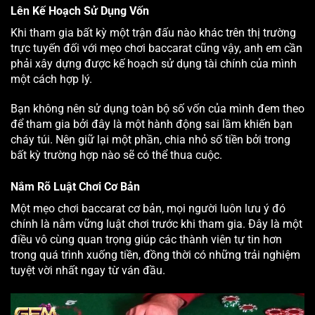
Lên Kế Hoạch Sử Dụng Vốn
Khi tham gia bất kỳ một trận đấu nào khác trên thị trường
trực tuyến đối với mẹo chơi baccarat cũng vậy, anh em cần
phải xây dựng được kế hoạch sử dụng tài chính của mình
một cách hợp lý.
Bạn không nên sử dụng toàn bộ số vốn của mình đem theo
để tham gia bởi đây là một hành động sai lầm khiến bạn
cháy túi. Nên giữ lại một phần, chia nhỏ số tiền bởi trong
bất kỳ trường hợp nào sẽ có thể thua cuộc.
Nắm Rõ Luật Chơi Cơ Bản
Một mẹo chơi baccarat cơ bản, mọi người luôn lưu ý đó
chính là nắm vững luật chơi trước khi tham gia. Đây là một
điều vô cùng quan trọng giúp các thành viên tự tin hơn
trong quá trình xuống tiền, đồng thời có những trải nghiệm
tuyệt vời nhất ngay từ ván đầu.