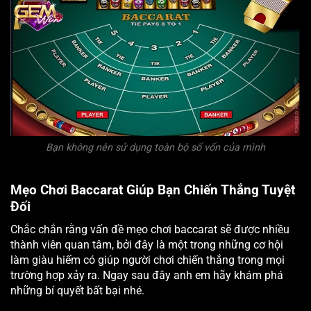
Bạn không nên sử dụng toàn bộ số vốn của mình
Mẹo Chơi Baccarat Giúp Bạn Chiến Thắng Tuyệt
Đối
Chắc chắn rằng vấn đề mẹo chơi baccarat sẽ được nhiều
thành viên quan tâm, bởi đây là một trong những cơ hội
làm giàu hiếm có giúp người chơi chiến thắng trong mọi
trường hợp xảy ra. Ngay sau đây anh em hãy khám phá
những bí quyết bất bại nhé.