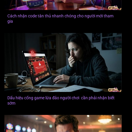
Cách nhận code tân thủ nhanh chóng cho người mới tham
gia
Dấu hiệu cổng game lừa đảo người chơi cần phải nhận biết
sớm