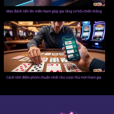
Mẹo đánh tiến lên miền Nam giúp gia tăng cơ hội chiến thắng
Cách tính điểm phỏm chuẩn nhất cho cược thủ mới tham gia