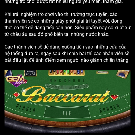
những trò chơi được rất nhiều người yêu mến, tham gia.
Khi trải nghiệm trò chơi vào thị trường trực tuyến, các
thành viên sẽ có những giây phút giải trí tuyệt vời, đồng
thời có thể dễ dàng tiếp cận hơn. Siêu phẩm này có xuất xứ
từ châu âu sau đó phổ biến tại những nước khác.
Các thành viên sẽ dễ dàng xuống tiền vào những cửa của
hệ thống đưa ra, ngay sau khi chia bài thì các nhân viên sẽ
bắt đầu lật để tính điểm xem người nào giành chiến thắng.