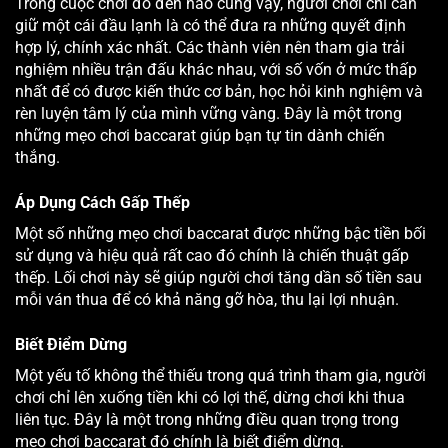
Trong cuộc chơi đỏ đen nào cũng vậy, người chơi chỉ cần
giữ một cái đầu lạnh là có thể đưa ra những quyết định
hợp lý, chính xác nhất. Các thành viên nên tham gia trải
nghiệm nhiều trận đấu khác nhau, với số vốn ở mức thấp
nhất để có được kiến thức cơ bản, học hỏi kinh nghiệm và
rèn luyện tâm lý của mình vững vàng. Đây là một trong
những mẹo chơi baccarat giúp bạn tự tin dành chiến
thắng.
Áp Dụng Cách Gấp Thếp
Một số những mẹo chơi baccarat được những bậc tiền bối
sử dụng và hiệu quả rất cao đó chính là chiến thuật gấp
thếp. Lối chơi này sẽ giúp người chơi tăng dần số tiền sau
mỗi ván thua để có khả năng gỡ hòa, thu lại lợi nhuận.
Biết Điểm Dừng
Một yếu tố không thể thiếu trong quá trình tham gia, người
chơi chỉ lên xuống tiền khi có lợi thế, dừng chơi khi thua
liên tục. Đây là một trong những điều quan trọng trong
mẹo chơi baccarat đó chính là biết điểm dừng.