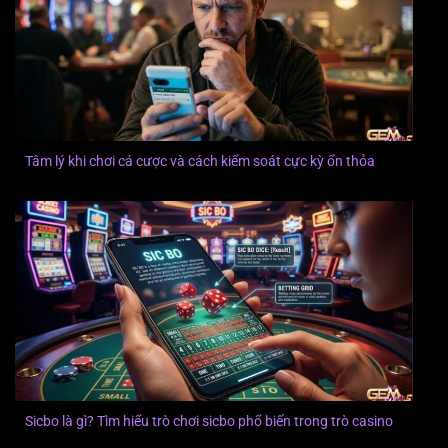
Tâm lý khi chơi cá cược và cách kiểm soát cực kỳ ổn thỏa
Sicbo là gì? Tìm hiểu trò chơi sicbo phổ biến trong trò casino