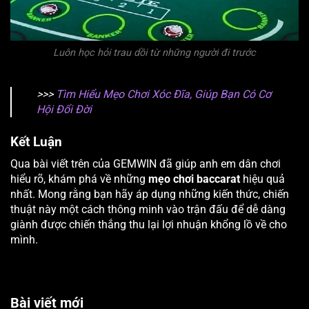
Luôn học hỏi trau dồi từ những người đi trước
>>>
Tìm Hiểu Mẹo Chơi Xóc Đĩa, Giúp Bạn Có Cơ
Hội Đổi Đời
Kết Luận
Qua bài viết trên của GEMWIN đã giúp anh em dân chơi
hiểu rõ, khám phá về những
mẹo chơi baccarat
hiệu quả
nhất. Mong rằng bạn hãy áp dụng những kiến thức, chiến
thuật này một cách thông minh vào trận đấu để dễ dàng
giành được chiến thắng thu lại lợi nhuận khổng lồ về cho
mình.
Bài viết mới