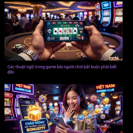
Các thuật ngữ trong game bài người chơi bắt buộc phải biết
đến