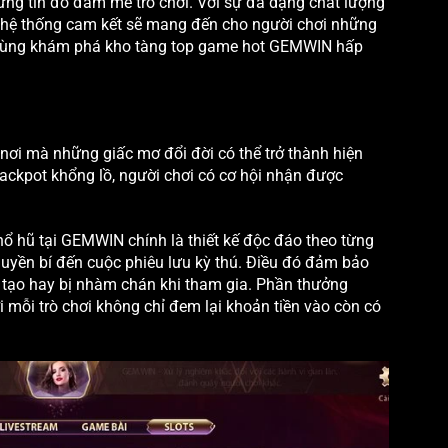
ng tín đồ đam mê trò chơi. Với sự đa dạng chất lượng
 hệ thống cam kết sẽ mang đến cho người chơi những
y cùng khám phá kho tàng top game hot GEMWIN hấp
ơi mà những giấc mơ đổi đời có thể trở thành hiện
ackpot khổng lồ, người chơi có cơ hội nhận được
 nổ hũ tại GEMWIN chính là thiết kế độc đáo theo từng
yền bí đến cuộc phiêu lưu kỳ thú. Điều đó đảm bảo
 tạo hay bị nhàm chán khi tham gia. Phần thưởng
i mỗi trò chơi không chỉ đem lại khoản tiền vào còn có