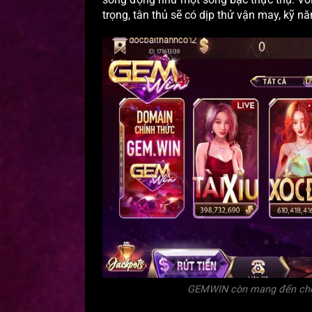
trọng, tân thủ sẽ có dịp thử vận may, kỹ 
GEMWIN còn mang đến cho n