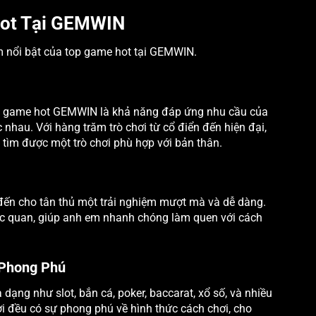
ot Tại GEMWIN
m nổi bật của top game hot tại GEMWIN.
op game hot GEMWIN là khả năng đáp ứng nhu cầu của
 nhau. Với hàng trăm trò chơi từ cổ điển đến hiện đại,
tìm được một trò chơi phù hợp với bản thân.
n cho tân thủ một trải nghiệm mượt mà và dễ dàng.
ực quan, giúp anh em nhanh chóng làm quen với cách
 Phong Phú
ạng như slot, bắn cá, poker, baccarat, xổ số, và nhiều
hơi đều có sự phong phú về hình thức cách chơi, cho