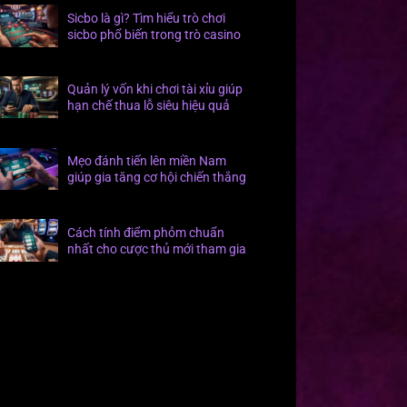
Sicbo là gì? Tìm hiểu trò chơi
sicbo phổ biến trong trò casino
Quản lý vốn khi chơi tài xỉu giúp
hạn chế thua lỗ siêu hiệu quả
Mẹo đánh tiến lên miền Nam
giúp gia tăng cơ hội chiến thắng
Cách tính điểm phỏm chuẩn
nhất cho cược thủ mới tham gia