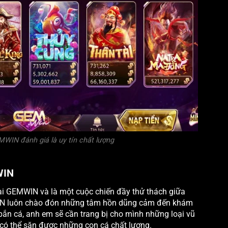
WIN đánh giá là uy tín chất lượng
WIN
ại GEMWIN và là một cuộc chiến đầy thử thách giữa
IN luôn chào đón những tâm hồn dũng cảm đến khám
 bắn cá, anh em sẽ cần trang bị cho mình những loại vũ
 có thể săn được những con cá chất lượng.