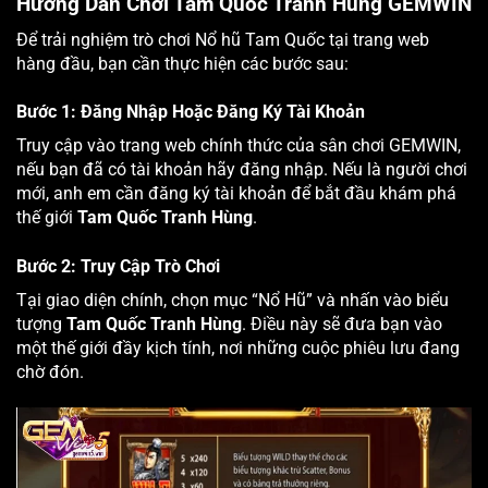
Hướng Dẫn Chơi Tam Quốc Tranh Hùng GEMWIN
Để trải nghiệm trò chơi Nổ hũ Tam Quốc tại trang web
hàng đầu, bạn cần thực hiện các bước sau:
Bước 1: Đăng Nhập Hoặc Đăng Ký Tài Khoản
Truy cập vào trang web chính thức của sân chơi GEMWIN,
nếu bạn đã có tài khoản hãy đăng nhập. Nếu là người chơi
mới, anh em cần đăng ký tài khoản để bắt đầu khám phá
thế giới
Tam Quốc Tranh Hùng
.
Bước 2: Truy Cập Trò Chơi
Tại giao diện chính, chọn mục “Nổ Hũ” và nhấn vào biểu
tượng
Tam Quốc Tranh Hùng
. Điều này sẽ đưa bạn vào
một thế giới đầy kịch tính, nơi những cuộc phiêu lưu đang
chờ đón.