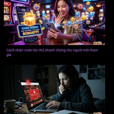
Cách nhận code tân thủ nhanh chóng cho người mới tham
gia