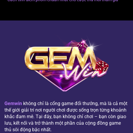
Gemwin
không chỉ là cổng game đổi thưởng, mà là cả một
thế giới giải trí nơi người chơi được sống trọn từng khoảnh
khắc đam mê. Tại đây, bạn không chỉ chơi – bạn còn giao
lưu, kết nối và trở thành một phần của cộng đồng game
thủ sôi động bậc nhất.