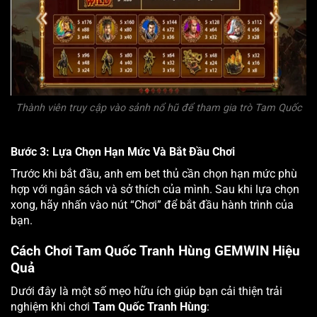
Thành viên truy cập vào sảnh nổ hũ để tham gia trò Tam Quốc
Bước 3: Lựa Chọn Hạn Mức Và Bắt Đầu Chơi
Trước khi bắt đầu, anh em bet thủ cần chọn hạn mức phù
hợp với ngân sách và sở thích của mình. Sau khi lựa chọn
xong, hãy nhấn vào nút “Chơi” để bắt đầu hành trình của
bạn.
Cách Chơi Tam Quốc Tranh Hùng GEMWIN Hiệu
Quả
Dưới đây là một số mẹo hữu ích giúp bạn cải thiện trải
nghiệm khi chơi
Tam Quốc Tranh Hùng
: