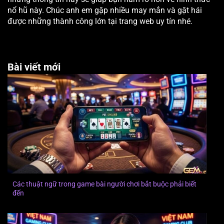
nổ hũ này. Chúc anh em gặp nhiều may mắn và gặt hái
được những thành công lớn tại trang web uy tín nhé.
Bài viết mới
Các thuật ngữ trong game bài người chơi bắt buộc phải biết
đến