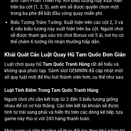
ảnh Tam Phân Thiên Hạ. Khi biểu tượng này xuất hiện
trên ba cột (1, 3, 5), anh em sẽ được quyền chọn một
trong ba phe để bắt đầu vòng quay miễn phí.
Biểu Tượng Trảm Tướng: Xuất hiện trên các cột 2, 3 và
4, nếu biểu tượng này xuất hiện trên ba cột. Người chơi
sẽ được tham gia vào trò chơi Bonus với 5 ải, nơi họ có
thể chém 6 tướng rồi nhận thưởng hấp dẫn.
Khái Quát Các Luật Quay Hũ Tam Quốc Đơn Giản
Luật chơi quay hũ
Tam Quốc Tranh Hùng
rất dễ hiểu và
không quá phức tạp. Sảnh slot GEMWIN đã cập nhật một
số quy luật mới để thu hút thành viên hơn, cụ thể như sau:
Luật Tính Điểm Trong Tam Quốc Tranh Hùng
Người chơi chỉ cần kết hợp từ 3 đến 5 biểu tượng giống
nhau để có cơ hội thắng. Các liên kết tài khoản sẽ được
tính từ trái sang phải và hiển thị trên các dòng kế tiếp, tựa
game này thú vị với 243 hàng thanh toán.
Mức cược và tiền thưởng sẽ thay đổi tùy theo khả năng tài