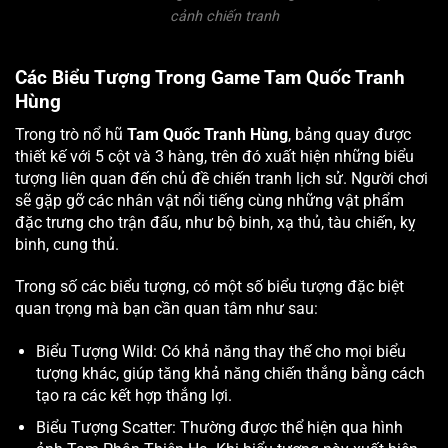
cảnh chiến tranh
Các Biểu Tượng Trong Game Tam Quốc Tranh
Hùng
Trong trò nổ hũ
Tam Quốc Tranh Hùng
, bảng quay được
thiết kế với 5 cột và 3 hàng, trên đó xuất hiện những biểu
tượng liên quan đến chủ đề chiến tranh lịch sử. Người chơi
sẽ gặp gỡ các nhân vật nổi tiếng cùng những vật phẩm
đặc trưng cho trận đấu, như bộ binh, xạ thủ, tàu chiến, kỵ
binh, cung thủ.
Trong số các biểu tượng, có một số biểu tượng đặc biệt
quan trọng mà bạn cần quan tâm như sau:
Biểu Tượng Wild: Có khả năng thay thế cho mọi biểu
tượng khác, giúp tăng khả năng chiến thắng bằng cách
tạo ra các kết hợp thắng lợi.
Biểu Tượng Scatter: Thường được thể hiện qua hình