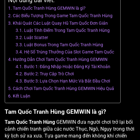
Nội dung bài viết:
Tam Quốc Tranh Hùng GEMWIN là gì?
Các Biểu Tượng Trong Game Tam Quốc Tranh Hùng
Khái Quát Các Luật Quay Hũ Tam Quốc Đơn Giản
Luật Tính Điểm Trong Tam Quốc Tranh Hùng
Luật Scatter
Luật Bonus Trong Tam Quốc Tranh Hùng
Hệ Số Trúng Thưởng Của Slot Game Tam Quốc
Hướng Dẫn Chơi Tam Quốc Tranh Hùng GEMWIN
Bước 1: Đăng Nhập Hoặc Đăng Ký Tài Khoản
Bước 2: Truy Cập Trò Chơi
Bước 3: Lựa Chọn Hạn Mức Và Bắt Đầu Chơi
Cách Chơi Tam Quốc Tranh Hùng GEMWIN Hiệu Quả
Kết Luận
Tam Quốc Tranh Hùng GEMWIN là gì?
Tam Quốc Tranh Hùng
GEMWIN đưa người chơi trở lại bối
cảnh chiến tranh giữa các nước Thục, Ngô, Ngụy trong thời
kỳ lịch sử xa xưa. Tựa game mang đến không khí chiến