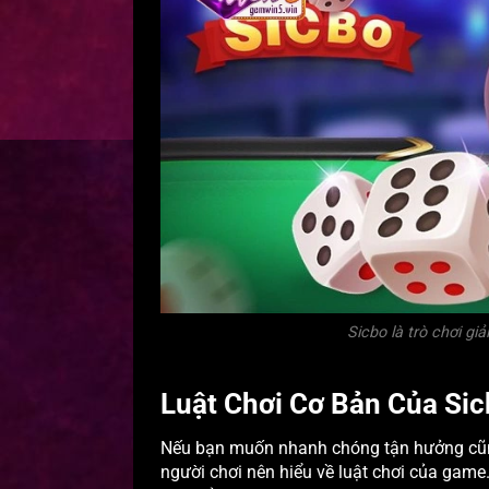
Sicbo là trò chơi gi
Luật Chơi Cơ Bản Của Si
Nếu bạn muốn nhanh chóng tận hưởng cũng
người chơi nên hiểu về luật chơi của game.