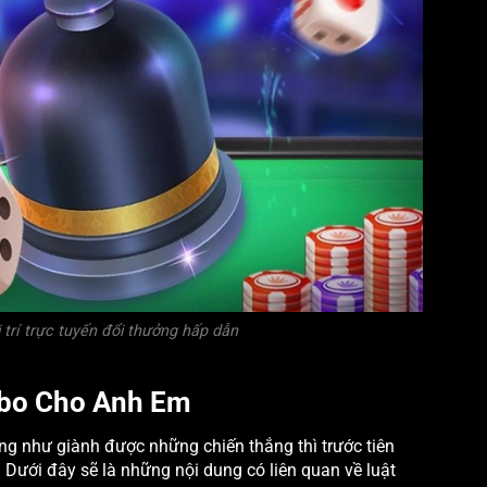
ải trí trực tuyến đổi thưởng hấp dẫn
cbo Cho Anh Em
 như giành được những chiến thắng thì trước tiên
 Dưới đây sẽ là những nội dung có liên quan về luật