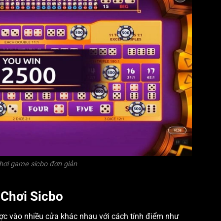
hơi game sicbo đơn giản
 Chơi Sicbo
ợc vào nhiều cửa khác nhau với cách tính điểm như