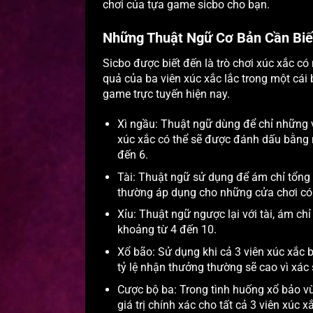
chơi của tựa game sicbo cho bạn.
Những Thuật Ngữ Cơ Bản Cần Biết
Sicbo được biết đến là trò chơi xúc xắc có
quả của ba viên xúc xắc lắc trong một cái b
game trực tuyến hiện nay.
Xì ngầu: Thuật ngữ dùng để chỉ những v
xúc xắc có thể sẽ được đánh dấu bằng 
đến 6.
Tài: Thuật ngữ sử dụng để ám chỉ tổng 
thường áp dụng cho những cửa chơi có 
Xỉu: Thuật ngữ ngược lại với tài, ám ch
khoảng từ 4 đến 10.
Xổ bão: Sử dụng khi cả 3 viên xúc xắc 
tỷ lệ nhận thưởng thường sẽ cao vì xác 
Cược bộ ba: Trong tình huống xổ bảo vừ
giá trị chính xác cho tất cả 3 viên xúc