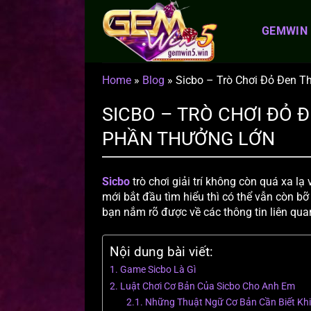
Chuyển
đến
GEMWIN
nội
dung
Home
»
Blog
»
Sicbo – Trò Chơi Đỏ Đen 
SICBO – TRÒ CHƠI ĐỎ 
PHẦN THƯỞNG LỚN
Sicbo
trò chơi giải trí không còn quá xa lạ
mới bắt đầu tìm hiểu thì có thể vẫn còn bỡ
bạn nắm rõ được về các thông tin liên quan
Nội dung bài viết:
Game Sicbo Là Gì
Luật Chơi Cơ Bản Của Sicbo Cho Anh Em
Những Thuật Ngữ Cơ Bản Cần Biết Khi