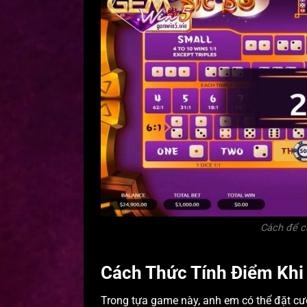
Cách để c
Cách Thức Tính Điểm Khi
Trong tựa game này, anh em có thể đặt cư