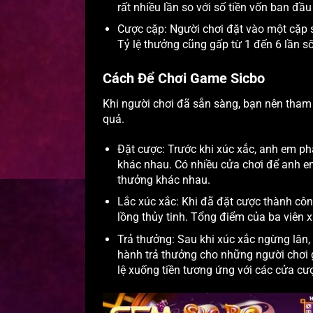
rất nhiều lần so với số tiền vốn ban đầu
Cược cặp: Người chơi đặt vào một cặp s
Tỷ lệ thưởng cũng gấp từ 1 đến 6 lần số
Cách Để Chơi Game Sicbo
Khi người chơi đã sẵn sàng, bạn nên tha
quả.
Đặt cược: Trước khi xúc xắc, anh em ph
khác nhau. Có nhiều cửa chơi để anh em
thưởng khác nhau.
Lắc xúc xắc: Khi đã đặt cược thành công
lồng thủy tinh. Tổng điểm của ba viên x
Trả thưởng: Sau khi xúc xắc ngừng lăn, 
hành trả thưởng cho những người chơi 
lệ xuống tiền tương ứng với các cửa cư