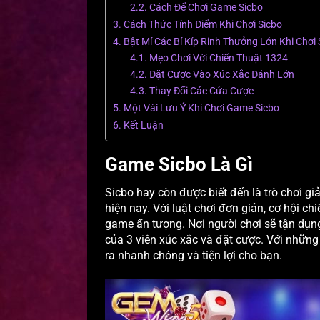
Cách Để Chơi Game Sicbo
Cách Thức Tính Điểm Khi Chơi Sicbo
Bật Mí Các Bí Kíp Rinh Thưởng Lớn Khi Chơi 
Mẹo Chơi Với Chiến Thuật 1324
Đặt Cược Vào Xúc Xắc Đánh Lớn
Thay Đổi Các Cửa Cược
Một Vài Lưu Ý Khi Chơi Game Sicbo
Kết Luận
Game Sicbo Là Gì
Sicbo hay còn được biết đến là trò chơi giả
hiện nay. Với luật chơi đơn giản, cơ hội ch
game ấn tượng. Nơi người chơi sẽ tận dụ
của 3 viên xúc xắc và đặt cược. Với những
ra nhanh chóng và tiện lợi cho bạn.