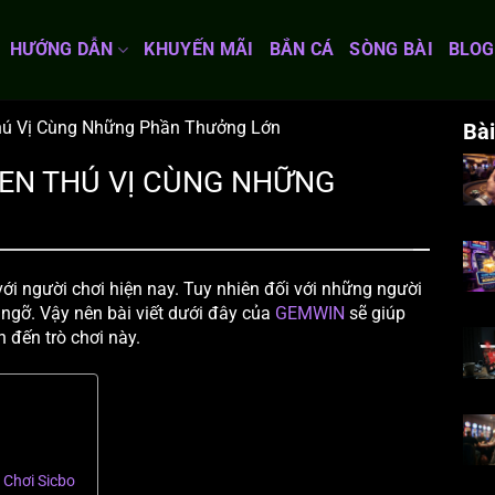
HƯỚNG DẪN
KHUYẾN MÃI
BẮN CÁ
SÒNG BÀI
BLOG
Thú Vị Cùng Những Phần Thưởng Lớn
Bài
ĐEN THÚ VỊ CÙNG NHỮNG
 với người chơi hiện nay. Tuy nhiên đối với những người
 ngỡ. Vậy nên bài viết dưới đây của
GEMWIN
sẽ giúp
 đến trò chơi này.
 Chơi Sicbo