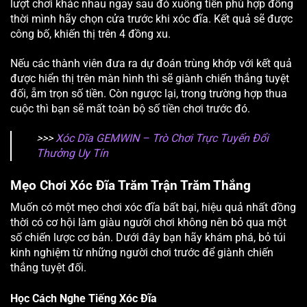
lượt chơi khác nhau ngay sau đó xuống tiền phù hợp đồng
thời mình hãy chọn cửa trước khi xóc đĩa. Kết quả sẽ được
công bố, khiến thị trên 4 đồng xu.
Nếu các thành viên đưa ra dự đoán trùng khớp với kết quả
được hiển thị trên màn hình thì sẽ giành chiến thắng tuyệt
đối, ẵm trọn số tiền. Còn ngược lại, trong trường hợp thua
cuộc thì bạn sẽ mất toàn bộ số tiền chơi trước đó.
>>>
Xóc Dĩa GEMWIN – Trò Chơi Trực Tuyến Đổi
Thưởng Uy Tín
Mẹo Chơi Xóc Đĩa Trăm Trận Trăm Thắng
Muốn có một mẹo chơi xóc đĩa bất bại, hiệu quả nhất đồng
thời có cơ hội làm giàu người chơi không nên bỏ qua một
số chiến lược cơ bản. Dưới đây bạn hãy khám phá, bỏ túi
kinh nghiệm từ những người chơi trước để giành chiến
thắng tuyệt đối.
Học Cách Nghe Tiếng Xóc Đĩa