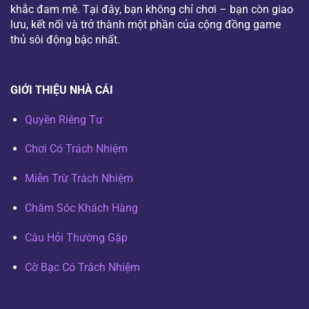
khắc đam mê. Tại đây, bạn không chỉ chơi – bạn còn giao
lưu, kết nối và trở thành một phần của cộng đồng game
thủ sôi động bậc nhất.
GIỚI THIỆU NHÀ CÁI
Quyền Riêng Tư
Chơi Có Trách Nhiệm
Miễn Trừ Trách Nhiệm
Chăm Sóc Khách Hàng
Câu Hỏi Thường Gặp
Cờ Bạc Có Trách Nhiệm