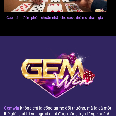
Cách tính điểm phỏm chuẩn nhất cho cược thủ mới tham gia
Gemwin
không chỉ là cổng game đổi thưởng, mà là cả một
thế giới giải trí nơi người chơi được sống trọn từng khoảnh