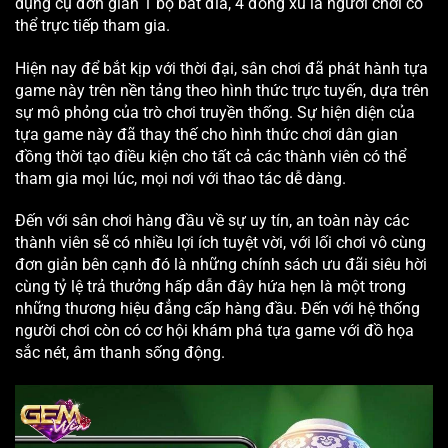
dụng cụ đơn giản 1 bộ bát đĩa, 4 đồng xu là người chơi có
thể trực tiếp tham gia.
Hiện nay để bắt kịp với thời đại, sân chơi đã phát hành tựa
game này trên nền tảng theo hình thức trực tuyến, dựa trên
sự mô phỏng của trò chơi truyền thống. Sự hiện diện của
tựa game này đã thay thế cho hình thức chơi dân gian
đồng thời tạo điều kiện cho tất cả các thành viên có thể
tham gia mọi lúc, mọi nơi với thao tác dễ dàng.
Đến với sân chơi hàng đầu về sự uy tín, an toàn này các
thành viên sẽ có nhiều lợi ích tuyệt vời, với lối chơi vô cùng
đơn giản bên cạnh đó là những chính sách ưu đãi siêu hời
cùng tỷ lệ trả thưởng hấp dẫn đây hứa hẹn là một trong
những thương hiệu đẳng cấp hàng đầu. Đến với hệ thống
người chơi còn có cơ hội khám phá tựa game với đồ họa
sắc nét, âm thanh sống động.