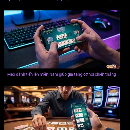
Mẹo đánh tiến lên miền Nam giúp gia tăng cơ hội chiến thắng