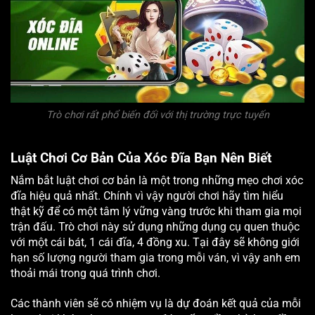
Trò chơi rất phổ biến đối với thị trường trực tuyến
Luật Chơi Cơ Bản Của Xóc Đĩa Bạn Nên Biết
Nắm bắt luật chơi cơ bản là một trong những mẹo chơi xóc
đĩa hiệu quả nhất. Chính vì vậy người chơi hãy tìm hiểu
thật kỹ để có một tâm lý vững vàng trước khi tham gia mọi
trận đấu. Trò chơi này sử dụng những dụng cụ quen thuộc
với một cái bát, 1 cái đĩa, 4 đồng xu. Tại đây sẽ không giới
hạn số lượng người tham gia trong mỗi ván, vì vậy anh em
thoải mái trong quá trình chơi.
Các thành viên sẽ có nhiệm vụ là dự đoán kết quả của mỗi