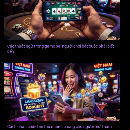
Các thuật ngữ trong game bài người chơi bắt buộc phải biết
đến
Cách nhận code tân thủ nhanh chóng cho người mới tham