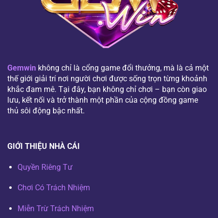
Gemwin
không chỉ là cổng game đổi thưởng, mà là cả một
thế giới giải trí nơi người chơi được sống trọn từng khoảnh
khắc đam mê. Tại đây, bạn không chỉ chơi – bạn còn giao
lưu, kết nối và trở thành một phần của cộng đồng game
thủ sôi động bậc nhất.
GIỚI THIỆU NHÀ CÁI
Quyền Riêng Tư
Chơi Có Trách Nhiệm
Miễn Trừ Trách Nhiệm