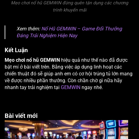
Mẹo chơi nổ hũ GEMWIN đừng quên tận dụng các chương
trình khuyến mãi
Xem thêm:
Nổ Hũ GEMWIN – Game Đổi Thưởng
Đáng Trải Nghiệm Hiện Nay
Kết Luận
Mẹo chơi nổ hũ GEMWIN
hiệu quả như thế nào đã được
bật mí ở bài viết trên. Bằng việc áp dụng linh hoạt các
chiến thuật đó sẽ giúp anh em có cơ hội trúng tủ lớn mang
về được nhiều phần thưởng. Còn chần chờ gì nữa hãy
nhanh tay trải nghiệm tại
GEMWIN
ngay nhé.
Bài viết mới