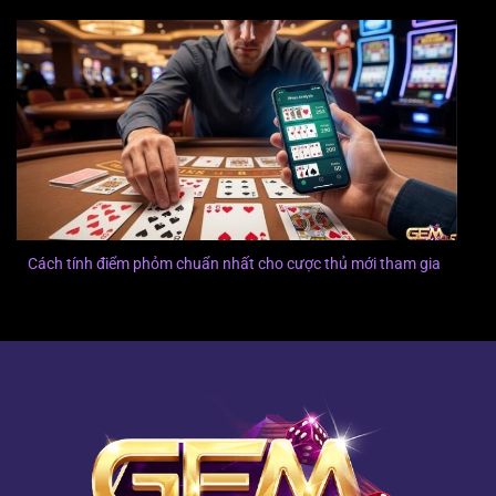
Cách tính điểm phỏm chuẩn nhất cho cược thủ mới tham gia