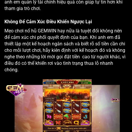
anh em quản lý tài chính hiệu quả còn giúp tự tin hơn khi
tham gia trò chơi.
Không Để Cảm Xúc Điều Khiển Ngược Lại
Mẹo chơi nổ hũ GEMWIN hay nữa là tuyệt đối không nên
để cảm xúc chi phối quyết định của bạn. Khi anh em đã
thiết lập một kế hoạch ngân sách và biết rõ số tiền cần chi
cho mỗi lượt chơi, hãy kiên định với kế hoạch đó và không
nghe theo những lời mời gọi đặt tiền cao từ người khác, vì
điều đó có thể khiến rơi vào tình trạng thua lỗ nhanh
chóng.