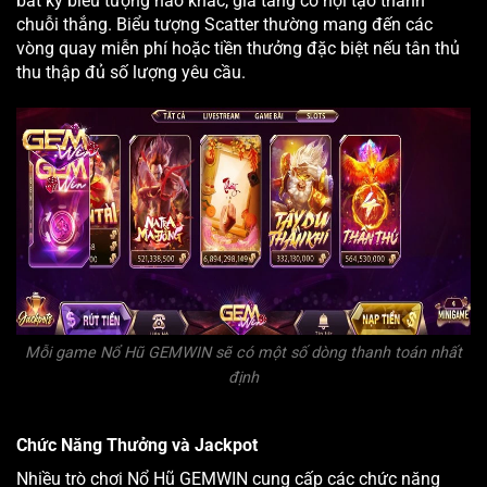
bất kỳ biểu tượng nào khác, gia tăng cơ hội tạo thành
chuỗi thắng. Biểu tượng Scatter thường mang đến các
vòng quay miễn phí hoặc tiền thưởng đặc biệt nếu tân thủ
thu thập đủ số lượng yêu cầu.
Mỗi game Nổ Hũ GEMWIN sẽ có một số dòng thanh toán nhất
định
Chức Năng Thưởng và Jackpot
Nhiều trò chơi Nổ Hũ GEMWIN cung cấp các chức năng