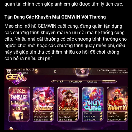
quản tài chính còn giúp anh em giữ được tâm lý tích cực.
Tận Dụng Các Khuyến Mãi GEMWIN Với Thưởng
Mẹo chơi nổ hũ GEMWIN cuối cùng, đừng quên tận dụng
các chương trình khuyến mãi và ưu đãi mà hệ thống cung
cấp. Nhiều nhà cái thường có các chương trình thưởng cho
người chơi mới hoặc các chương trình quay miễn phí, điều
này sẽ giúp tân thủ có thêm nhiều cơ hội để chơi không
cần bỏ ra nhiều chi phí.