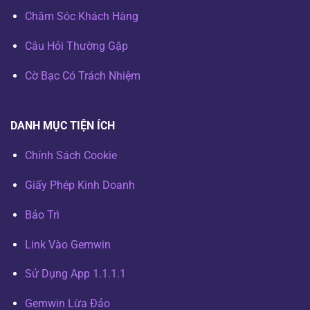
Chăm Sóc Khách Hàng
Câu Hỏi Thường Gặp
Cờ Bạc Có Trách Nhiệm
DANH MỤC TIỆN ÍCH
Chính Sách Cookie
Giấy Phép Kinh Doanh
Bảo Trì
Link Vào Gemwin
Sử Dụng App 1.1.1.1
Gemwin Lừa Đảo