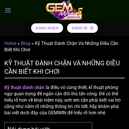
Chuyển
đến
nội
dung
ĐĂNG NHẬP
ĐĂNG KÍ
Home
»
Blog
»
Kỹ Thuật Đánh Chặn Và Những Điều Cần
Biết Khi Chơi
KỸ THUẬT ĐÁNH CHẶN VÀ NHỮNG ĐIỀU
CẦN BIẾT KHI CHƠI
Kỹ thuật đánh chặn
là điều vô cùng thiết, kĩ thuật phòng
ngự quan trọng để ngăn cản đối thủ tấn công. Để có thể
hiểu rõ hơn về khái niệm này, anh em cần phải biết vai trò
cũng như nắm rõ những thông tin chi tiết, hãy khám phá
bài viết dưới đây của GEMWIN để hiểu rõ hơn nhé.