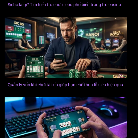
Sicbo là gì? Tìm hiểu trò chơi sicbo phổ biến trong trò casino
Quản lý vốn khi chơi tài xỉu giúp hạn chế thua lỗ siêu hiệu quả