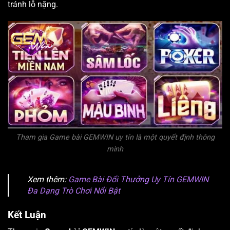
tránh lỗ nặng.
Tham gia Game bài GEMWIN uy tín là một quyết định thông
minh
Xem thêm:
Game Bài Đổi Thưởng Uy Tín GEMWIN
Đa Dạng Trò Chơi Nổi Bật
Kết Luận