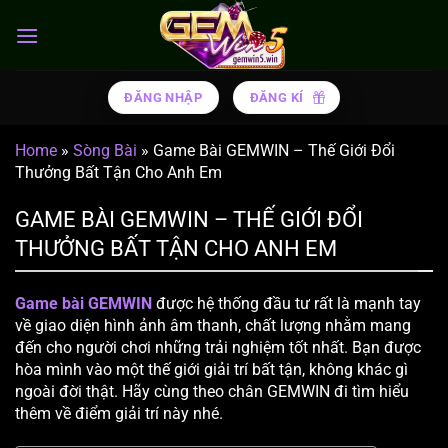
Chuyển
đến
nội
dung
ĐĂNG NHẬP
ĐĂNG KÍ
Home
»
Sòng Bài
»
Game Bài GEMWIN – Thế Giới Đổi
Thưởng Bất Tận Cho Anh Em
GAME BÀI GEMWIN – THẾ GIỚI ĐỔI
THƯỞNG BẤT TẬN CHO ANH EM
Game bài GEMWIN
được hệ thống đầu tư rất là mạnh tay
về giao diện hình ảnh âm thanh, chất lượng nhằm mang
đến cho người chơi những trải nghiệm tốt nhất. Bạn được
hòa mình vào một thế giới giải trí bất tận, không khác gì
ngoài đời thật. Hãy cùng theo chân GEMWIN đi tìm hiểu
thêm về điểm giải trí này nhé.