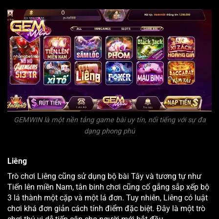
GEMWIN là một nền tảng game bài uy tín, nổi tiếng với sự đa
dạng phong phú
Liêng
Trò chơi Liêng cũng sử dụng bộ bài Tây và tương tự như
Tiến lên miền Nam, tân binh chơi cũng cố gắng sắp xếp bộ
3 lá thành một cặp và một lá đơn. Tuy nhiên, Liêng có luật
chơi khá đơn giản cách tính điểm đặc biệt. Đây là một trò