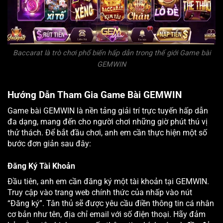
Baccarat là trò chơi phổ biến hấp dẫn trong thế giới Game bài
GEMWIN
Hướng Dẫn Tham Gia Game Bài GEMWIN
Game bài GEMWIN là nền tảng giải trí trực tuyến hấp dẫn
đa dạng, mang đến cho người chơi những giờ phút thú vị
thử thách. Để bắt đầu chơi, anh em cần thực hiện một số
bước đơn giản sau đây:
Đăng Ký Tài Khoản
Đầu tiên, anh em cần đăng ký một tài khoản tại GEMWIN.
Truy cập vào trang web chính thức của nhấp vào nút
“Đăng ký”. Tân thủ sẽ được yêu cầu điền thông tin cá nhân
cơ bản như tên, địa chỉ email với số điện thoại. Hãy đảm