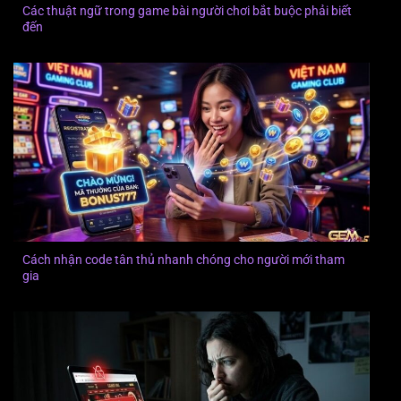
Các thuật ngữ trong game bài người chơi bắt buộc phải biết
đến
Cách nhận code tân thủ nhanh chóng cho người mới tham
gia