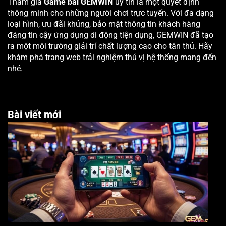
Tham gia
Game bài GEMWIN
uy tín là một quyết định
thông minh cho những người chơi trực tuyến. Với đa dạng
loại hình, ưu đãi khủng, bảo mật thông tin khách hàng
đáng tin cậy ứng dụng di động tiện dụng, GEMWIN đã tạo
ra một môi trường giải trí chất lượng cao cho tân thủ. Hãy
khám phá trang web trải nghiệm thú vị hệ thống mang đến
nhé.
Bài viết mới