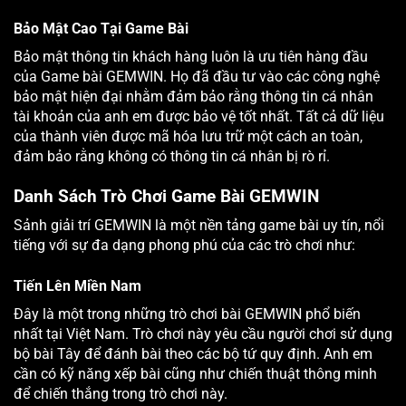
Bảo Mật Cao Tại Game Bài
Bảo mật thông tin khách hàng luôn là ưu tiên hàng đầu
của Game bài GEMWIN. Họ đã đầu tư vào các công nghệ
bảo mật hiện đại nhằm đảm bảo rằng thông tin cá nhân
tài khoản của anh em được bảo vệ tốt nhất. Tất cả dữ liệu
của thành viên được mã hóa lưu trữ một cách an toàn,
đảm bảo rằng không có thông tin cá nhân bị rò rỉ.
Danh Sách Trò Chơi Game Bài GEMWIN
Sảnh giải trí GEMWIN là một nền tảng game bài uy tín, nổi
tiếng với sự đa dạng phong phú của các trò chơi như:
Tiến Lên Miền Nam
Đây là một trong những trò chơi bài GEMWIN phổ biến
nhất tại Việt Nam. Trò chơi này yêu cầu người chơi sử dụng
bộ bài Tây để đánh bài theo các bộ tứ quy định. Anh em
cần có kỹ năng xếp bài cũng như chiến thuật thông minh
để chiến thắng trong trò chơi này.