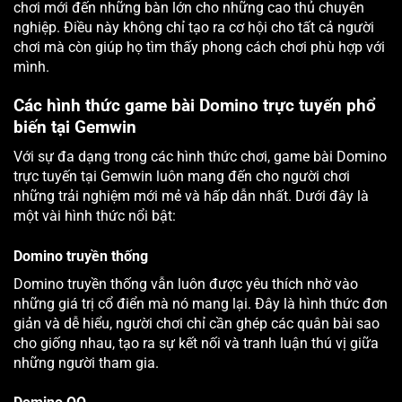
chơi mới đến những bàn lớn cho những cao thủ chuyên
nghiệp. Điều này không chỉ tạo ra cơ hội cho tất cả người
chơi mà còn giúp họ tìm thấy phong cách chơi phù hợp với
mình.
Các hình thức game bài Domino trực tuyến phổ
biến tại Gemwin
Với sự đa dạng trong các hình thức chơi, game bài Domino
trực tuyến tại Gemwin luôn mang đến cho người chơi
những trải nghiệm mới mẻ và hấp dẫn nhất. Dưới đây là
một vài hình thức nổi bật:
Domino truyền thống
Domino truyền thống vẫn luôn được yêu thích nhờ vào
những giá trị cổ điển mà nó mang lại. Đây là hình thức đơn
giản và dễ hiểu, người chơi chỉ cần ghép các quân bài sao
cho giống nhau, tạo ra sự kết nối và tranh luận thú vị giữa
những người tham gia.