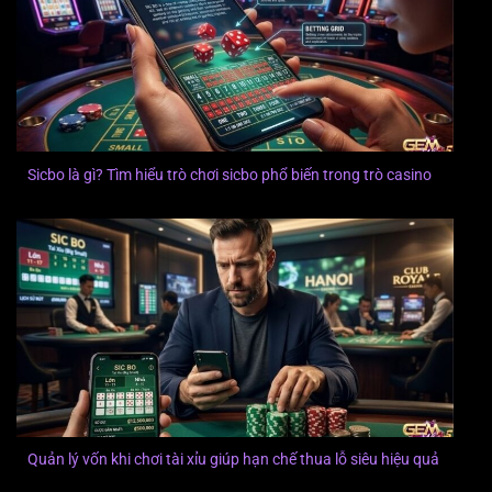
Sicbo là gì? Tìm hiểu trò chơi sicbo phổ biến trong trò casino
Quản lý vốn khi chơi tài xỉu giúp hạn chế thua lỗ siêu hiệu quả