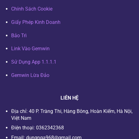
Chính Sách Cookie
Giấy Phép Kinh Doanh
Bảo Trì
Link Vào Gemwin
Sử Dụng App 1.1.1.1
Gemwin Lừa Đảo
LIÊN HỆ
Địa chỉ:
40 P. Tràng Thi, Hàng Bông, Hoàn Kiếm, Hà Nội,
Việt Nam
Điện thoại:
0362342368
Email:
dungnga968@gmail.com