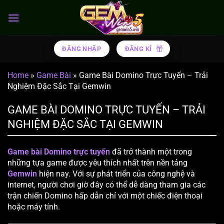
Chuyển
đến
nội
dung
ĐĂNG NHẬP
ĐĂNG KÍ
Home
»
Game Bài
»
Game Bài Domino Trực Tuyến – Trải
Nghiệm Đặc Sắc Tại Gemwin
GAME BÀI DOMINO TRỰC TUYẾN – TRẢI
NGHIỆM ĐẶC SẮC TẠI GEMWIN
Game bài Domino trực tuyến
đã trở thành một trong
những tựa game được yêu thích nhất trên nền tảng
Gemwin
hiện nay. Với sự phát triển của công nghệ và
internet, người chơi giờ đây có thể dễ dàng tham gia các
trận chiến Domino hấp dẫn chỉ với một chiếc điện thoại
hoặc máy tính.