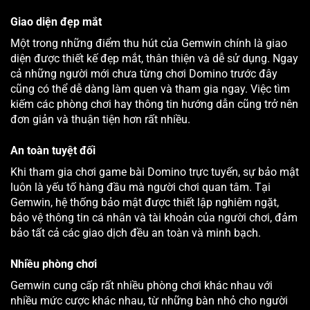
Giao diện đẹp mắt
Một trong những điểm thu hút của Gemwin chính là giao
diện được thiết kế đẹp mắt, thân thiện và dễ sử dụng. Ngay
cả những người mới chưa từng chơi Domino trước đây
cũng có thể dễ dàng làm quen và tham gia ngay. Việc tìm
kiếm các phòng chơi hay thông tin hướng dẫn cũng trở nên
đơn giản và thuận tiện hơn rất nhiều.
An toàn tuyệt đối
Khi tham gia chơi game bài Domino trực tuyến, sự bảo mật
luôn là yếu tố hàng đầu mà người chơi quan tâm. Tại
Gemwin, hệ thống bảo mật được thiết lập nghiêm ngặt,
bảo vệ thông tin cá nhân và tài khoản của người chơi, đảm
bảo tất cả các giao dịch đều an toàn và minh bạch.
Nhiều phòng chơi
Gemwin cung cấp rất nhiều phòng chơi khác nhau với
nhiều mức cược khác nhau, từ những bàn nhỏ cho người