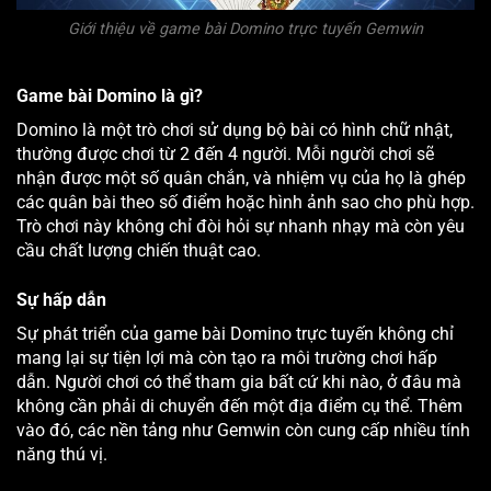
Giới thiệu về game bài Domino trực tuyến Gemwin
Game bài Domino là gì?
Domino là một trò chơi sử dụng bộ bài có hình chữ nhật,
thường được chơi từ 2 đến 4 người. Mỗi người chơi sẽ
nhận được một số quân chắn, và nhiệm vụ của họ là ghép
các quân bài theo số điểm hoặc hình ảnh sao cho phù hợp.
Trò chơi này không chỉ đòi hỏi sự nhanh nhạy mà còn yêu
cầu chất lượng chiến thuật cao.
Sự hấp dẫn
Sự phát triển của game bài Domino trực tuyến không chỉ
mang lại sự tiện lợi mà còn tạo ra môi trường chơi hấp
dẫn. Người chơi có thể tham gia bất cứ khi nào, ở đâu mà
không cần phải di chuyển đến một địa điểm cụ thể. Thêm
vào đó, các nền tảng như Gemwin còn cung cấp nhiều tính
năng thú vị.