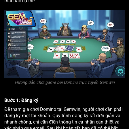
thao tác cụ thể:
Hướng dẫn chơi game bài Domino trực tuyến Gemwin
Bước 1: Đăng ký
Để tham gia chơi Domino tại Gemwin, người chơi cần phải
đăng ký một tài khoản. Quy trình đăng ký rất đơn giản và
nhanh chóng, chỉ cần điền thông tin cá nhân cần thiết và
xác nhận qua email. Sau khi hoàn tất, bạn đã có thể bắt