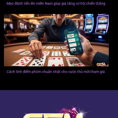
Mẹo đánh tiến lên miền Nam giúp gia tăng cơ hội chiến thắng
Cách tính điểm phỏm chuẩn nhất cho cược thủ mới tham gia