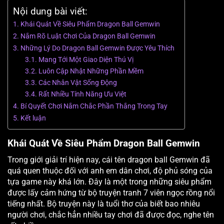
Nội dung bài viết:
Khái Quát Về Siêu Phẩm Dragon Ball Gemwin
Nắm Rõ Luật Chơi Của Dragon Ball Gemwin
Những Lý Do Dragon Ball Gemwin Được Yêu Thích
Mang Tới Một Giao Diện Thú Vị
Luôn Cập Nhật Những Phần Mềm
Các Nhân Vật Sống Động
Rất Nhiều Tính Năng Ưu Việt
Bí Quyết Chơi Nắm Chắc Phần Thắng Trong Tay
Kết luận
Khái Quát Về Siêu Phẩm Dragon Ball Gemwin
Trong giới giải trí hiện nay, cái tên dragon ball Gemwin đã
quá quen thuộc đối với anh em dân chơi, độ phủ sóng của
tựa game này khá lớn. Đây là một trong những siêu phẩm
được lấy cảm hứng từ bộ truyện tranh 7 viên ngọc rồng nổi
tiếng nhất. Bộ truyện này là tuổi thơ của biết bao nhiêu
người chơi, chắc hẳn nhiều tay chơi đã được đọc, nghe tên