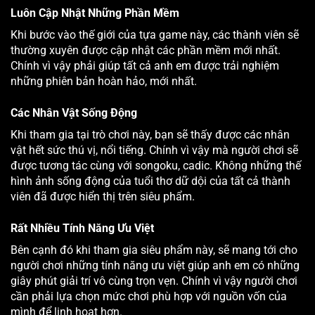
Luôn Cập Nhật Những Phần Mềm
Khi bước vào thế giới của tựa game này, các thành viên sẽ
thường xuyên được cập nhật các phần mềm mới nhất.
Chính vì vậy phải giúp tất cả anh em được trải nghiệm
những phiên bản hoàn hảo, mới nhất.
Các Nhân Vật Sống Động
Khi tham gia tại trò chơi này, bạn sẽ thấy được các nhân
vật hết sức thú vị, nổi tiếng. Chính vì vậy mà người chơi sẽ
được tương tác cùng với songoku, cadic. Không những thế
hình ảnh sống động của tuổi thơ dữ dội của tất cả thành
viên đã được hiển thị trên siêu phẩm.
Rất Nhiều Tính Năng Ưu Việt
Bên cạnh đó khi tham gia siêu phẩm này, sẽ mang tới cho
người chơi những tính năng ưu việt giúp anh em có những
giây phút giải trí vô cùng trọn vẹn. Chính vì vậy người chơi
cần phải lựa chọn mức chơi phù hợp với nguồn vốn của
mình để linh hoạt hơn.