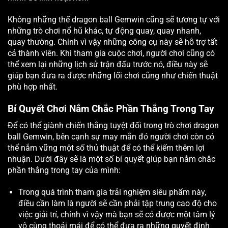
Không những thế dragon ball Gemwin cũng sẽ tương tự với
những trò chơi nổ hũ khác, tự động quay, quay nhanh,
quay thường. Chính vì vậy những công cụ này sẽ hỗ trợ tất
cả thành viên. Khi tham gia cuộc chơi, người chơi cũng có
thể xem lại những lịch sử trận đấu trước nó, điều này sẽ
giúp bạn đưa ra được những lối chơi cũng như chiến thuật
phù hợp nhất.
Bí Quyết Chơi Nắm Chắc Phần Thắng Trong Tay
Để có thể giành chiến thắng tuyệt đối trong trò chơi dragon
ball Gemwin, bên cạnh sự may mắn đó người chơi còn có
thể nắm vững một số thủ thuật để có thể kiếm thêm lợi
nhuận. Dưới đây sẽ là một số bí quyết giúp bạn nắm chắc
phần thắng trong tay của mình:
Trong quá trình tham gia trải nghiệm siêu phẩm này,
điều cần làm là người sẽ cần phải tập trung cao độ cho
việc giải trí, chính vì vậy mà bạn sẽ có được một tâm lý
vô cùng thoải mái để có thể đưa ra những quyết định