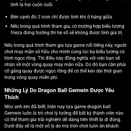
tính là hai cuộn cuối.
Bên cạnh đó 2 icon chỉ được tính khi ở háng giữa.
Nếu trong quá trình tham gia, có trường hợp biểu tượng
frieza đứng trưởng thì hệ số sẽ không được tính giá trị.
Nếu trong quá trình tham gia tựa game nổi tiếng này, người
chơi may mắn sở hữu cho mình cùng lúc ba biểu tượng có
hình ngọc rồng. Thì điều này đồng nghĩa với việc bạn sẽ
nhận về một vòng quay may mắn nữa. Do đó bạn cần phải
cố gắng quay được ngọc rồng để có thể kéo dài thời gian
trong vòng quay miễn phí.
Những Lý Do Dragon Ball Gemwin Được Yêu
Thích
Như anh em đã biết, hiện nay tựa game dragon ball
Gemwin luôn là trò chơi lý tưởng để bất kỳ thành viên nào
có thể tham gia trải nghiệm dễ dàng trên thiết bị di động.
Dưới đây sẽ là một số lý do mà tròn chơi luôn ăn khách: