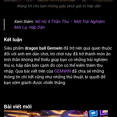
Mang tới cho bạn những giây phút giải trí hấp dẫn
Xem thêm:
Nổ Hũ 4 Thần Thú – Một Trải Nghiệm
Mới Lạ, Hấp Dẫn
Kết luận
Siêu phẩm
dragon ball Gemwin
đã trở nên quá quen thuộc
đối với anh em dân chơi, trò chơi này đã trở thành món ăn
tinh thần không thể thiếu giúp bạn có những trải nghiệm
thú vị, hấp dẫn bên cạnh đó còn có thể kiếm thêm thu
nhập. Qua bài viết trên của
GEMWIN
đã chia sẻ những
thông tin chi tiết cũng như những thủ thuật, bí quyết để
bạn sớm giành được chiến thắng.
Bài viết mới