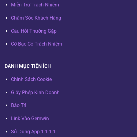
Miễn Trừ Trách Nhiệm
Chăm Sóc Khách Hàng
Câu Hỏi Thường Gặp
Cờ Bạc Có Trách Nhiệm
DANH MỤC TIỆN ÍCH
Chính Sách Cookie
Giấy Phép Kinh Doanh
Bảo Trì
Link Vào Gemwin
Sử Dụng App 1.1.1.1