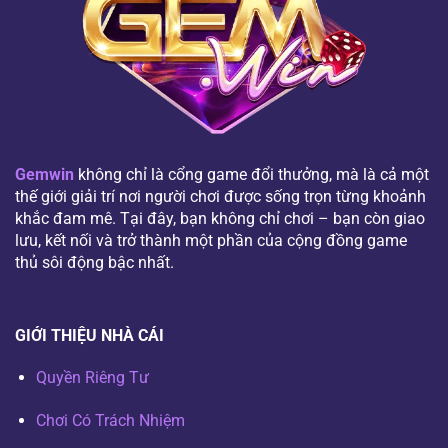
Gemwin
không chỉ là cổng game đổi thưởng, mà là cả một
thế giới giải trí nơi người chơi được sống trọn từng khoảnh
khắc đam mê. Tại đây, bạn không chỉ chơi – bạn còn giao
lưu, kết nối và trở thành một phần của cộng đồng game
thủ sôi động bậc nhất.
GIỚI THIỆU NHÀ CÁI
Quyền Riêng Tư
Chơi Có Trách Nhiệm