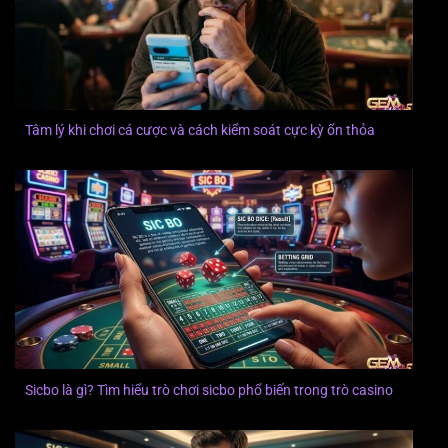
Tâm lý khi chơi cá cược và cách kiểm soát cực kỳ ổn thỏa
Sicbo là gì? Tìm hiểu trò chơi sicbo phổ biến trong trò casino