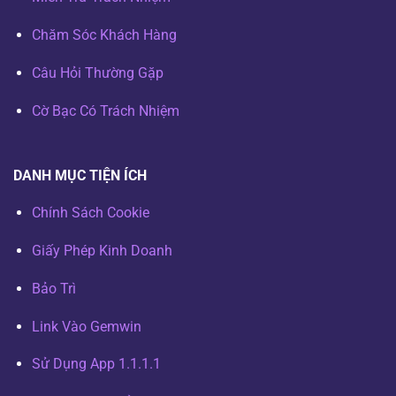
Chăm Sóc Khách Hàng
Câu Hỏi Thường Gặp
Cờ Bạc Có Trách Nhiệm
DANH MỤC TIỆN ÍCH
Chính Sách Cookie
Giấy Phép Kinh Doanh
Bảo Trì
Link Vào Gemwin
Sử Dụng App 1.1.1.1