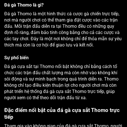
Đá gà Thomo là gì?
Đá gà Thomo là một hình thức cá cược gà chiến trực tiếp,
nơi mà người chơi có thể tham gia đặt cược vào các trận
đấu. Mỗi trận đấu diễn ra tại Thomo đều có những quy
định rõ ràng, đảm bảo tính công bằng cho cả các cược và
các tay chơi. Đây là một nơi không chỉ để thỏa mãn sự yêu
thích mà còn là cơ hội để giao lưu và kết nối.
Sự phổ biến
Đá gà cựa sắt tại Thomo nổi bật không chỉ bằng cách tổ
chức các trận đấu chất lượng mà còn nhờ vào không khí
sôi động và sự minh bạch trong quá trình diễn ra. Thomo
không chỉ tạo điều kiện thuận lợi cho người chơi mà còn
phát triển hệ thống đá gà cựa sắt Thomo trực tiếp, giúp
người xem có thể theo dõi trận đấu từ xa.
Đặc điểm nổi bật của đá gà cựa sắt Thomo trực
tiếp
Tham gia vào không gian của đá gà cựa sắt Thomo, người