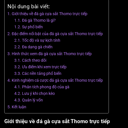
Nội dung bài viết:
Giới thiệu về đá gà cựa sắt Thomo trực tiếp
Đá gà Thomo là gì?
Sự phổ biến
Đặc điểm nổi bật của đá gà cựa sắt Thomo trực tiếp
Tốc độ và sự kịch tính
Đa dạng gà chiến
Hình thức xem đá gà cựa sắt Thomo trực tiếp
Cách theo dõi
Ưu điểm khi xem trực tiếp
Các nền tảng phổ biến
Kinh nghiệm cá cược đá gà cựa sắt Thomo trực tiếp
Phân tích phong độ của gà
Lưu ý khi chọn kèo
Quản lý vốn
Kết luận
Giới thiệu về đá gà cựa sắt Thomo trực tiếp