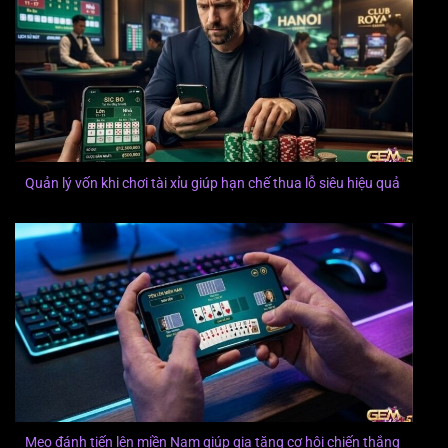
Quản lý vốn khi chơi tài xỉu giúp hạn chế thua lỗ siêu hiệu quả
Mẹo đánh tiến lên miền Nam giúp gia tăng cơ hội chiến thắng