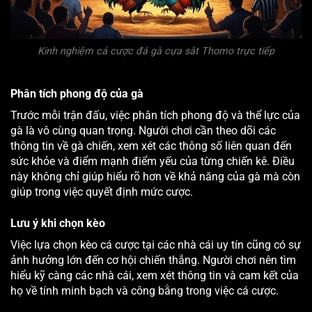
Kinh nghiệm cá cược đá gà cựa sắt Thomo trực tiếp
Phân tích phong độ của gà
Trước mỗi trận đấu, việc phân tích phong độ và thể lực của
gà là vô cùng quan trọng. Người chơi cần theo dõi các
thông tin về gà chiến, xem xét các thông số liên quan đến
sức khỏe và điểm mạnh điểm yếu của từng chiến kê. Điều
này không chỉ giúp hiểu rõ hơn về khả năng của gà mà còn
giúp trong việc quyết định mức cược.
Lưu ý khi chọn kèo
Việc lựa chọn kèo cá cược tại các nhà cái uy tín cũng có sự
ảnh hưởng lớn đến cơ hội chiến thắng. Người chơi nên tìm
hiểu kỹ càng các nhà cái, xem xét thông tin và cam kết của
họ về tính minh bạch và công bằng trong việc cá cược.