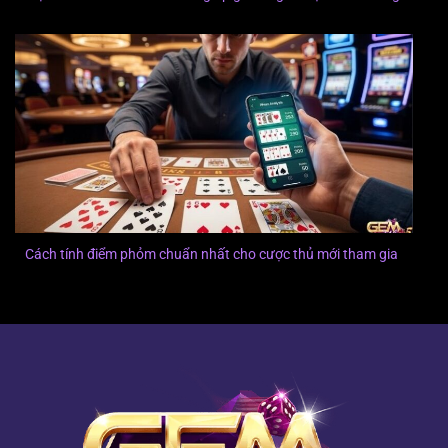
Cách tính điểm phỏm chuẩn nhất cho cược thủ mới tham gia