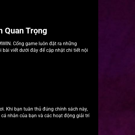
n Quan Trọng
GEMWIN. Cổng game luôn đặt ra những
 bài viết dưới đây để cập nhật chi tiết nội
i. Khi bạn tuân thủ đúng chính sách này,
cá nhân của bạn và các hoạt động giải trí