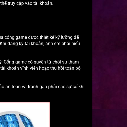
thể truy cập vào tài khoản.
a cổng game được thiết kế kỹ lưỡng để
 Khi đăng ký tài khoản, anh em phải hiểu
 ý. Cổng game có quyền từ chối sự tham
tài khoản vĩnh viễn hoặc thu hồi toàn bộ
ảo an toàn và tránh gặp phải các sự cố khi