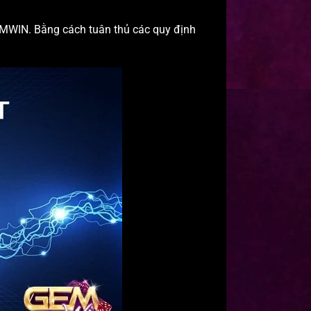
 GEMWIN. Bằng cách tuân thủ các quy định