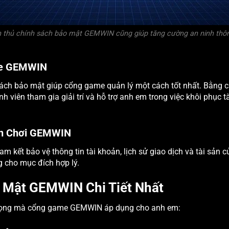
 thủ chính sách bảo mật GEMWIN cũng giúp tăng cường an ninh thôn
me GEMWIN
 sách bảo mật giúp cổng game quản lý một cách tốt nhất. Bằng 
h viên tham gia giải trí và hỗ trợ anh em trong việc khôi phục 
ân Chơi GEMWIN
m kết bảo vệ thông tin tài khoản, lịch sử giao dịch và tài sản 
 cho mục đích hợp lý.
 Mật GEMWIN Chi Tiết Nhất
 trọng mà cổng game GEMWIN áp dụng cho anh em: