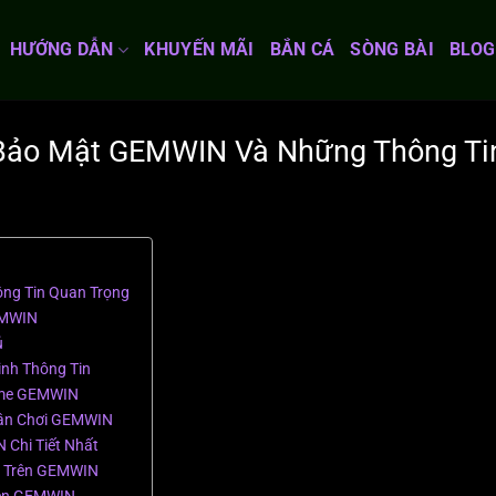
HƯỚNG DẪN
KHUYẾN MÃI
BẮN CÁ
SÒNG BÀI
BLOG
Bảo Mật GEMWIN Và Những Thông Ti
ng Tin Quan Trọng
EMWIN
ủ
nh Thông Tin
ame GEMWIN
Sân Chơi GEMWIN
Chi Tiết Nhất
n Trên GEMWIN