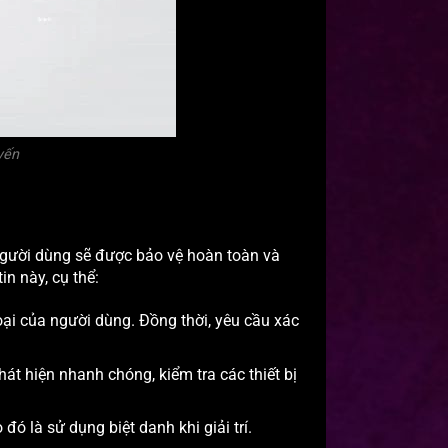
yến
gười dùng sẽ được bảo vệ hoàn toàn và
n này, cụ thể:
oại của người dùng. Đồng thời, yêu cầu xác
át hiện nhanh chóng, kiểm tra các thiết bị
ó là sử dụng biệt danh khi giải trí.