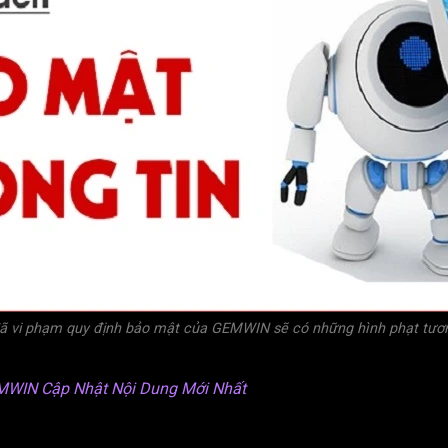
ã vi phạm quy định bảo mật của GEMWIN sẽ có những hình phạt tươ
MWIN Cập Nhật Nội Dung Mới Nhất