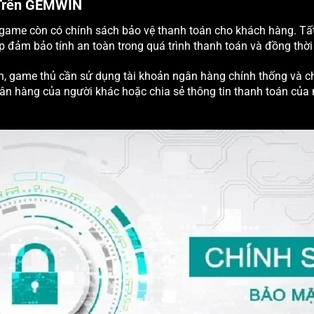
 Trên GEMWIN
 game còn có chính sách bảo vệ thanh toán cho khách hàng. Tất
p đảm bảo tính an toàn trong quá trình thanh toán và đồng thời
n, game thủ cần sử dụng tài khoản ngân hàng chính thống và ch
n hàng của người khác hoặc chia sẻ thông tin thanh toán của m