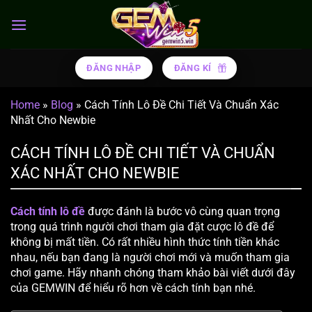
Chuyển
đến
nội
dung
ĐĂNG NHẬP
ĐĂNG KÍ
Home
»
Blog
»
Cách Tính Lô Đề Chi Tiết Và Chuẩn Xác
Nhất Cho Newbie
CÁCH TÍNH LÔ ĐỀ CHI TIẾT VÀ CHUẨN
XÁC NHẤT CHO NEWBIE
Cách tính lô đề
được đánh là bước vô cùng quan trọng
trong quá trình người chơi tham gia đặt cược lô đề để
không bị mất tiền. Có rất nhiều hình thức tính tiền khác
nhau, nếu bạn đang là người chơi mới và muốn tham gia
chơi game. Hãy nhanh chóng tham khảo bài viết dưới đây
của
GEMWIN
để hiểu rõ hơn về cách tính bạn nhé.