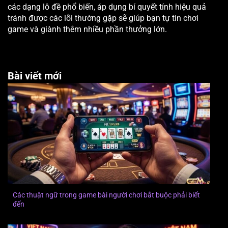
các dạng lô đề phổ biến, áp dụng bí quyết tính hiệu quả
tránh được các lỗi thường gặp sẽ giúp bạn tự tin chơi
game và giành thêm nhiều phần thưởng lớn.
Bài viết mới
Các thuật ngữ trong game bài người chơi bắt buộc phải biết
đến