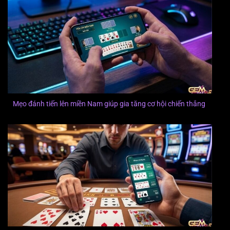
Mẹo đánh tiến lên miền Nam giúp gia tăng cơ hội chiến thắng