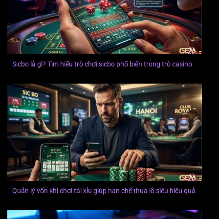
Sicbo là gì? Tìm hiểu trò chơi sicbo phổ biến trong trò casino
Quản lý vốn khi chơi tài xỉu giúp hạn chế thua lỗ siêu hiệu quả