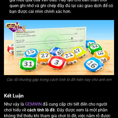
quen ghi nhớ và ghi chép đầy đủ lại các giao dịch để có
bạn được cái nhìn chính xác hơn.
Các lỗi thường gặp trong cách tính lô đề hiện nay cho anh em
Kết Luận
Như vậy là
GEMWIN
đã cung cấp chi tiết đến cho người
chơi hiểu về
cách tính lô đề
. Đây được xem là một phần
không thể thiếu khi tham gia chơi lô đề, việc nắm rõ được