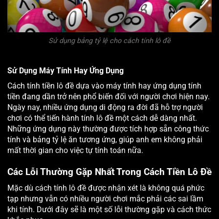
Sử dụng bảng tỷ lệ cho cách tính lô đề
Sử Dụng Máy Tính Hay Ứng Dụng
Cách tính tiền lô đề dựa vào máy tính hay ứng dụng tính
tiền đang dần trở nên phổ biến đối với người chơi hiện nay.
Ngày nay, nhiều ứng dụng di động ra đời đã hỗ trợ người
chơi có thể tiến hành tính lô đề một cách dễ dàng nhất.
Những ứng dụng này thường được tích hợp sẵn công thức
tính và bảng tỷ lệ ăn tương ứng, giúp anh em không phải
mất thời gian cho việc tự tính toán nữa.
Các Lỗi Thường Gặp Nhất Trong Cách Tiền Lô Đề
Mặc dù cách tính lô đề được nhận xét là không quá phức
tạp nhưng vẫn có nhiều người chơi mắc phải các sai lầm
khi tính. Dưới đây sẽ là một số lỗi thường gặp và cách thức