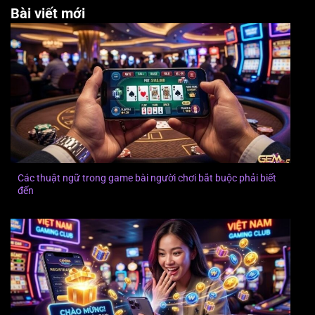
Bài viết mới
Các thuật ngữ trong game bài người chơi bắt buộc phải biết
đến