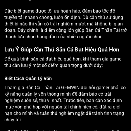
Đặc biệt game được tối ưu hoàn hảo, đảm bảo tốc độ
truyền tải nhanh chóng, luôn ổn định. Dù cần thủ sử dụng
thiết bị nào thì vẫn có trải nghiệm mượt mà không bị gián
đoạn. Đây chính là điểm cộng lớn giúp Bắn Cá Thần Tài trở
thành lựa chọn hàng đầu của nhiều người chơi.
Lưu Ý Giúp Cần Thủ Săn Cá Đạt Hiệu Quả Hơn
Để quá trình săn cá đạt hiệu quả hơn, khi tham gia game
thủ cần lưu ý một số điểm quan trọng dưới đây:
Biết Cách Quản Lý Vốn
Tham gia Bắn Cá Thần Tài GEMWIN đòi hỏi gamer phải có
kỹ năng quản lý vốn thông minh để đảm bảo có trải
nghiệm suôn sẻ, thú vị nhất. Trước tiên, bạn cần xác định
mức vốn phù hợp với nguồn tài chính hiện có, đặt ra giới
hạn cho mình và tuân thủ nghiêm ngặt để tránh tình trạng
cháy túi.