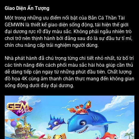
Giao Diện Ấn Tượng
Một trong những ưu điểm nổi bật của Bắn Cá Thần Tài
GEMWIN là thiết kế giao diện sống động, tái hiện thế giới
đại dương rực rỡ đầy màu sắc. Không phải ngẫu nhiên trò
chơi trở nên thịnh hành bởi đằng sau đó là sự đầu tư tỉ mỉ,
chỉn chu nâng cấp trải nghiệm người dùng.
Nhà phát hành đã chú trọng từng chi tiết nhỏ nhất, từ bố trí
các tính năng đến cách phối màu sắc hài hòa giúp cần thủ
dễ dàng tiếp cận ngay từ những phút đầu tiên. Chất lượng
đồ họa 4K cùng âm thanh chân thực mang đến không gian
sống động dưới đáy đại dương.