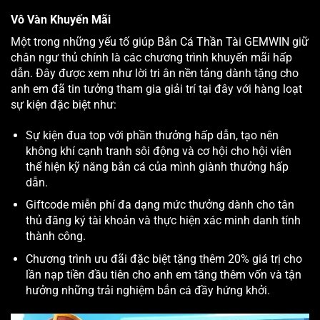
Vô Vàn Khuyến Mãi
Một trong những yếu tố giúp Bắn Cá Thần Tài GEMWIN giữ
chân ngư thủ chính là các chương trình khuyến mãi hấp
dẫn. Đây được xem như lời tri ân nền tảng dành tặng cho
anh em đã tin tưởng tham gia giải trí tại đây với hàng loạt
sự kiện đặc biệt như:
Sự kiện đua top với phần thưởng hấp dẫn, tạo nên
không khí cạnh tranh sôi động và cơ hội cho hội viên
thể hiện kỹ năng bắn cá của mình giành thưởng hấp
dẫn.
Giftcode miễn phí đa dạng mức thưởng dành cho tân
thủ đăng ký tài khoản và thực hiện xác minh danh tính
thành công.
Chương trình ưu đãi đặc biệt tặng thêm 20% giá trị cho
lần nạp tiền đầu tiên cho anh em tăng thêm vốn và tận
hưởng những trải nghiệm bắn cá đầy hứng khởi.