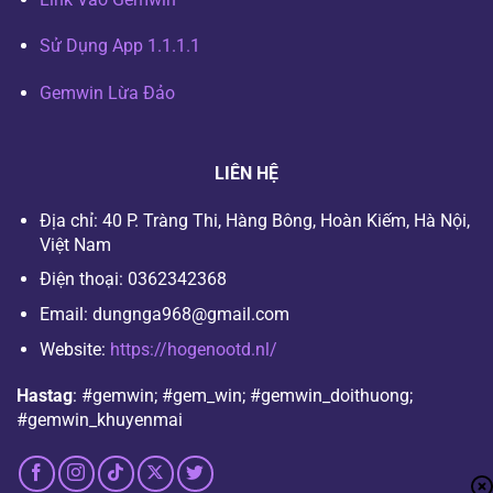
Sử Dụng App 1.1.1.1
Gemwin Lừa Đảo
LIÊN HỆ
Địa chỉ:
40 P. Tràng Thi, Hàng Bông, Hoàn Kiếm, Hà Nội,
Việt Nam
Điện thoại:
0362342368
Email:
dungnga968@gmail.com
Website:
https://hogenootd.nl/
Hastag
: #gemwin; #gem_win; #gemwin_doithuong;
#gemwin_khuyenmai