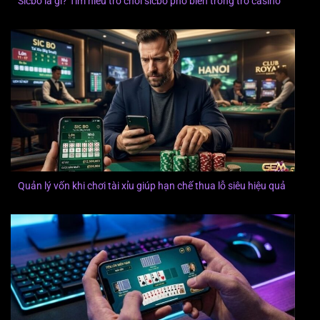
Sicbo là gì? Tìm hiểu trò chơi sicbo phổ biến trong trò casino
Quản lý vốn khi chơi tài xỉu giúp hạn chế thua lỗ siêu hiệu quả