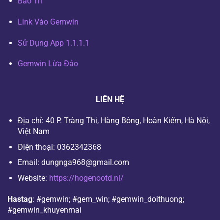
Bảo Trì
Link Vào Gemwin
Sử Dụng App 1.1.1.1
Gemwin Lừa Đảo
LIÊN HỆ
Địa chỉ:
40 P. Tràng Thi, Hàng Bông, Hoàn Kiếm, Hà Nội,
Việt Nam
Điện thoại:
0362342368
Email:
dungnga968@gmail.com
Website:
https://hogenootd.nl/
Hastag
: #gemwin; #gem_win; #gemwin_doithuong;
#gemwin_khuyenmai