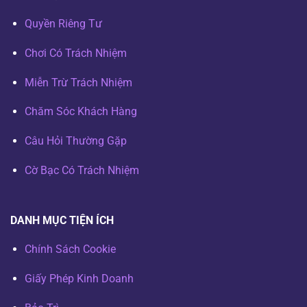
Quyền Riêng Tư
Chơi Có Trách Nhiệm
Miễn Trừ Trách Nhiệm
Chăm Sóc Khách Hàng
Câu Hỏi Thường Gặp
Cờ Bạc Có Trách Nhiệm
DANH MỤC TIỆN ÍCH
Chính Sách Cookie
Giấy Phép Kinh Doanh