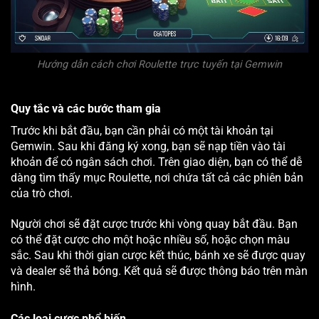
Hướng dẫn cách chơi Roulette trực tuyến tại Gemwin
Quy tắc và các bước tham gia
Trước khi bắt đầu, bạn cần phải có một tài khoản tại
Gemwin. Sau khi đăng ký xong, bạn sẽ nạp tiền vào tài
khoản để có ngân sách chơi. Trên giao diện, bạn có thể dễ
dàng tìm thấy mục Roulette, nơi chứa tất cả các phiên bản
của trò chơi.
Người chơi sẽ đặt cược trước khi vòng quay bắt đầu. Bạn
có thể đặt cược cho một hoặc nhiều số, hoặc chọn màu
sắc. Sau khi thời gian cược kết thúc, bánh xe sẽ được quay
và dealer sẽ thả bóng. Kết quả sẽ được thông báo trên màn
hình.
Các loại cược phổ biến